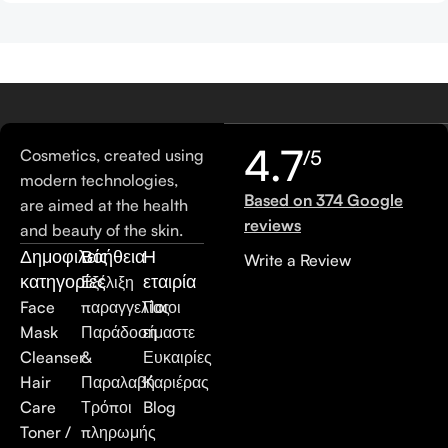
4.7
Cosmetics, created using
/5
modern technologies,
Based on 374 Google
are aimed at the health
reviews
and beauty of the skin.
Δημοφιλείς
Βοήθεια
Η
Write a Review
κατηγορίες
εταιρία
Εξέλιξη
Face
παραγγελίας
Ποιοι
Mask
Παράδοση
είμαστε
Cleanser
&
Ευκαιρίες
Hair
Παραλαβή
Καριέρας
Care
Τρόποι
Blog
Toner /
πληρωμής