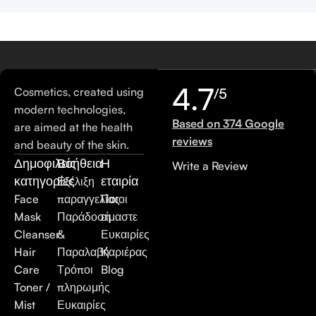
4.7
Cosmetics, created using
/5
modern technologies,
Based on 374 Google
are aimed at the health
reviews
and beauty of the skin.
Δημοφιλείς
Βοήθεια
Η
Write a Review
κατηγορίες
εταιρία
Εξέλιξη
Face
παραγγελίας
Ποιοι
Mask
Παράδοση
είμαστε
Cleanser
&
Ευκαιρίες
Hair
Παραλαβή
Καριέρας
Care
Τρόποι
Blog
Toner /
πληρωμής
Mist
Ευκαιρίες