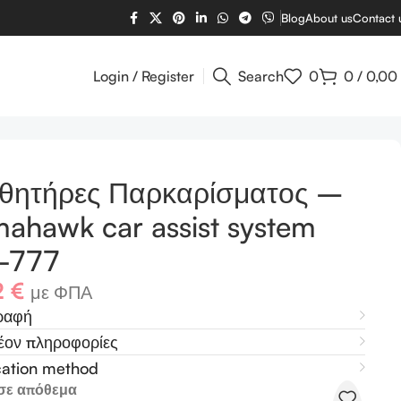
Blog
About us
Contact 
Login / Register
Search
0
0
/
0,00
σθητήρες Παρκαρίσματος –
ahawk car assist system
-777
2
€
με ΦΠΑ
ραφή
έον πληροφορίες
cation method
σε απόθεμα