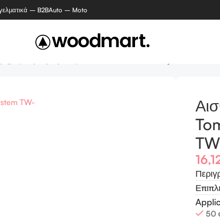
γελματικά – B2B
Auto – Moto
ητήρες Παρκαρίσματος – Tomahawk car assist system TW-777
Αι
Tom
TW
16,1
Περιγ
Επιπλ
Appli
50 