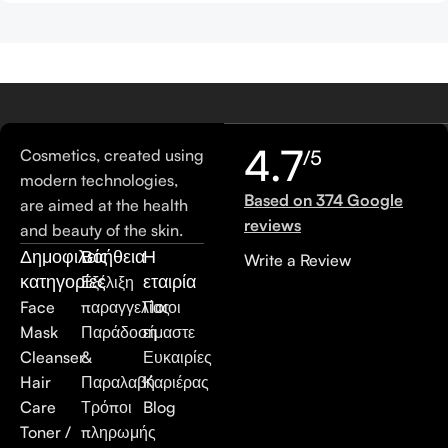
4.7
Cosmetics, created using
/5
modern technologies,
Based on 374 Google
are aimed at the health
reviews
and beauty of the skin.
Δημοφιλείς
Βοήθεια
Η
Write a Review
κατηγορίες
εταιρία
Εξέλιξη
Face
παραγγελίας
Ποιοι
Mask
Παράδοση
είμαστε
Cleanser
&
Ευκαιρίες
Hair
Παραλαβή
Καριέρας
Care
Τρόποι
Blog
Toner /
πληρωμής