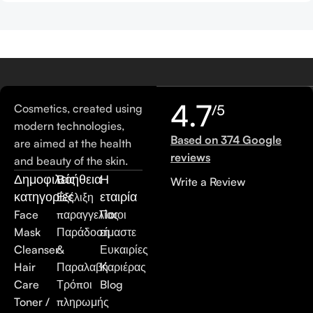
4.7
Cosmetics, created using
/5
modern technologies,
Based on 374 Google
are aimed at the health
reviews
and beauty of the skin.
Δημοφιλείς
Βοήθεια
Η
Write a Review
κατηγορίες
εταιρία
Εξέλιξη
Face
παραγγελίας
Ποιοι
Mask
Παράδοση
είμαστε
Cleanser
&
Ευκαιρίες
Hair
Παραλαβή
Καριέρας
Care
Τρόποι
Blog
Toner /
πληρωμής