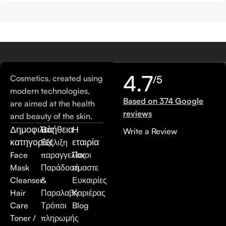
4.7
Cosmetics, created using
/5
modern technologies,
Based on 374 Google
are aimed at the health
reviews
and beauty of the skin.
Δημοφιλείς
Βοήθεια
Η
Write a Review
κατηγορίες
εταιρία
Εξέλιξη
Face
παραγγελίας
Ποιοι
Mask
Παράδοση
είμαστε
Cleanser
&
Ευκαιρίες
Hair
Παραλαβή
Καριέρας
Care
Τρόποι
Blog
Toner /
πληρωμής