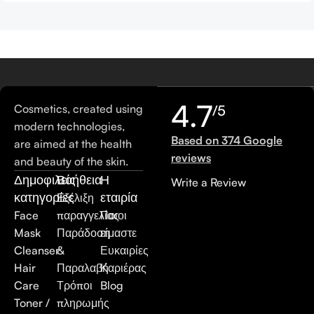
4.7
Cosmetics, created using
/5
modern technologies,
Based on 374 Google
are aimed at the health
reviews
and beauty of the skin.
Δημοφιλείς
Βοήθεια
Η
Write a Review
κατηγορίες
εταιρία
Εξέλιξη
Face
παραγγελίας
Ποιοι
Mask
Παράδοση
είμαστε
Cleanser
&
Ευκαιρίες
Hair
Παραλαβή
Καριέρας
Care
Τρόποι
Blog
Toner /
πληρωμής