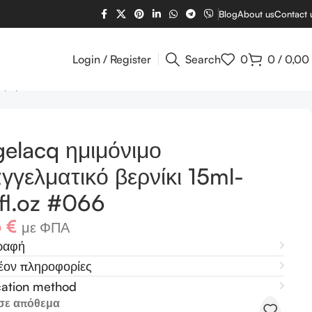
Blog
About us
Contact 
Login / Register
Search
0
0
/
0,00
 βερνίκι 15ml-0,5fl.oz #066
elacq ημιμόνιμο
γγελματικό βερνίκι 15ml-
fl.oz #066
6
€
με ΦΠΑ
ραφή
έον πληροφορίες
cation method
σε απόθεμα