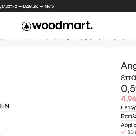
γελματικά – B2B
Auto – Moto
ρίων / κέντρων αισθητικής
Angelacq ημιμόνιμο επαγγελματικό
Ang
επα
0,5
4,9
Περιγ
Επιπλ
Appli
50 