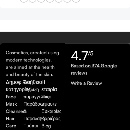
4.7
Cosmetics, created using
/5
modern technologies,
Based on 374 Google
are aimed at the health
reviews
and beauty of the skin.
Δημοφιλείς
Βοήθεια
Η
Write a Review
κατηγορίες
εταιρία
Εξέλιξη
Face
παραγγελίας
Ποιοι
Mask
Παράδοση
είμαστε
Cleanser
&
Ευκαιρίες
Hair
Παραλαβή
Καριέρας
Care
Τρόποι
Blog