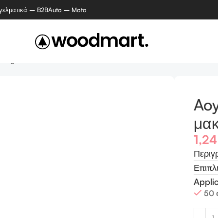
γελματικά – B2B
Auto – Moto
ponge
Aoy
μακ
1,2
Περιγ
Επιπλ
Appli
50 