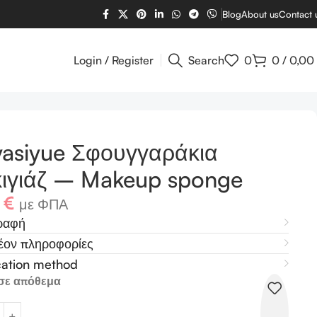
Blog
About us
Contact 
Login / Register
Search
0
0
/
0,00
asiyue Σφουγγαράκια
ιγιάζ – Makeup sponge
4
€
με ΦΠΑ
ραφή
έον πληροφορίες
cation method
σε απόθεμα