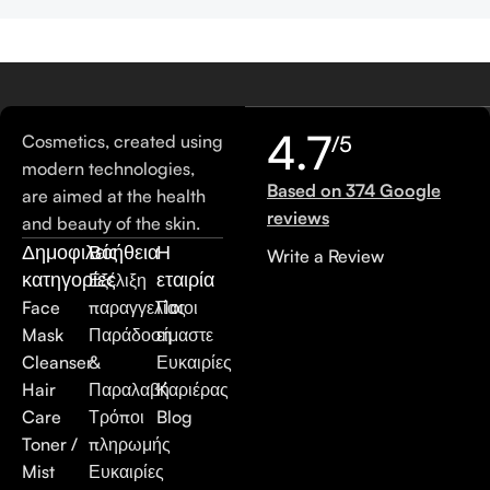
4.7
Cosmetics, created using
/5
modern technologies,
Based on 374 Google
are aimed at the health
reviews
and beauty of the skin.
Δημοφιλείς
Βοήθεια
Η
Write a Review
κατηγορίες
εταιρία
Εξέλιξη
Face
παραγγελίας
Ποιοι
Mask
Παράδοση
είμαστε
Cleanser
&
Ευκαιρίες
Hair
Παραλαβή
Καριέρας
Care
Τρόποι
Blog
Toner /
πληρωμής
Mist
Ευκαιρίες