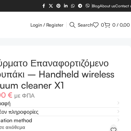
Blog
About us
Contact 
Login / Register
Search
0
0
/
0,00
ld wireless vacuum cleaner X1
ύρματο Επαναφορτιζόμενο
υπάκι – Handheld wireless
uum cleaner X1
00
€
με ΦΠΑ
ραφή
έον πληροφορίες
cation method
σε απόθεμα