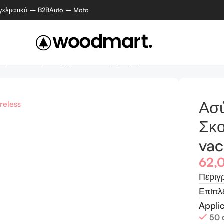
γελματικά – B2B
Auto – Moto
κές συσκευές
Ασύρματο Επαναφορτιζόμενο Σκουπάκι – Handhe
Ασ
Σκο
vac
62,
Περιγ
Επιπλ
Appli
50 