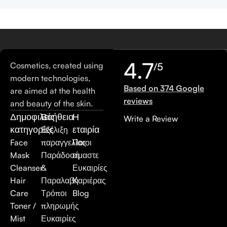
4.7
Cosmetics, created using
/5
modern technologies,
Based on 374 Google
are aimed at the health
reviews
and beauty of the skin.
Δημοφιλείς
Βοήθεια
Η
Write a Review
κατηγορίες
εταιρία
Εξέλιξη
Face
παραγγελίας
Ποιοι
Mask
Παράδοση
είμαστε
Cleanser
&
Ευκαιρίες
Hair
Παραλαβή
Καριέρας
Care
Τρόποι
Blog
Toner /
πληρωμής
Mist
Ευκαιρίες