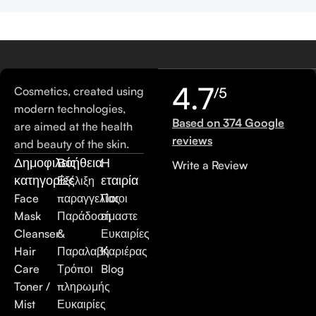
4.7
Cosmetics, created using
/5
modern technologies,
Based on 374 Google
are aimed at the health
reviews
and beauty of the skin.
Δημοφιλείς
Βοήθεια
Η
Write a Review
κατηγορίες
εταιρία
Εξέλιξη
Face
παραγγελίας
Ποιοι
Mask
Παράδοση
είμαστε
Cleanser
&
Ευκαιρίες
Hair
Παραλαβή
Καριέρας
Care
Τρόποι
Blog
Toner /
πληρωμής
Mist
Ευκαιρίες