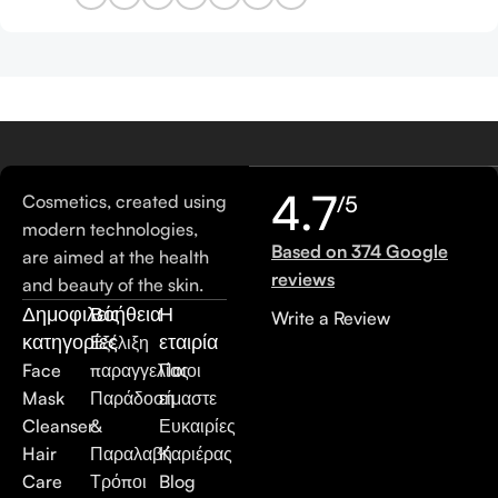
4.7
Cosmetics, created using
/5
modern technologies,
Based on 374 Google
are aimed at the health
reviews
and beauty of the skin.
Δημοφιλείς
Βοήθεια
Η
Write a Review
κατηγορίες
εταιρία
Εξέλιξη
Face
παραγγελίας
Ποιοι
Mask
Παράδοση
είμαστε
Cleanser
&
Ευκαιρίες
Hair
Παραλαβή
Καριέρας
Care
Τρόποι
Blog