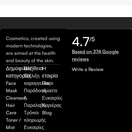
4.7
Cosmetics, created using
/5
modern technologies,
Based on 374 Google
are aimed at the health
reviews
and beauty of the skin.
Δημοφιλείς
Βοήθεια
Η
Write a Review
κατηγορίες
εταιρία
Εξέλιξη
Face
παραγγελίας
Ποιοι
Mask
Παράδοση
είμαστε
Cleanser
&
Ευκαιρίες
Hair
Παραλαβή
Καριέρας
Care
Τρόποι
Blog
Toner /
πληρωμής
Mist
Ευκαιρίες