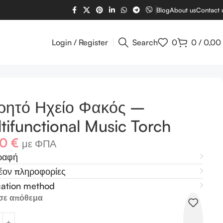
Blog
About us
Contact 
Login / Register
Search
0
0
/
0,00
ρητό Ηχείο Φακός –
tifunctional Music Torch
40
€
με ΦΠΑ
ραφή
έον πληροφορίες
cation method
σε απόθεμα