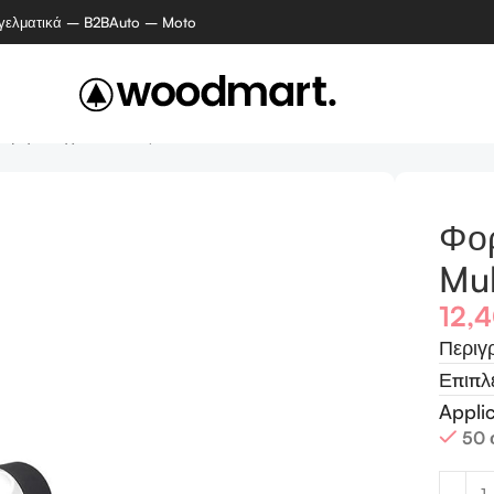
γελματικά – B2B
Auto – Moto
ορητό Ηχείο Φακός – Multifunctional Music Torch
Φο
Mul
12,
Περιγ
Επιπλ
Appli
50 