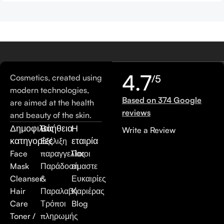
4.7
Cosmetics, created using
/5
modern technologies,
Based on 374 Google
are aimed at the health
reviews
and beauty of the skin.
Δημοφιλείς
Βοήθεια
Η
Write a Review
κατηγορίες
εταιρία
Εξέλιξη
Face
παραγγελίας
Ποιοι
Mask
Παράδοση
είμαστε
Cleanser
&
Ευκαιρίες
Hair
Παραλαβή
Καριέρας
Care
Τρόποι
Blog
Toner /
πληρωμής