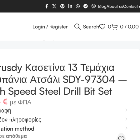
Blog
About us
Contact 
Login / Register
Search
0
0
/
0,00
ι SDY-97304 – High Speed Steel Drill Bit Set
usdy Κασετίνα 13 Τεμάχια
υπάνια Ατσάλι SDY-97304 –
h Speed Steel Drill Bit Set
6
€
με ΦΠΑ
ραφή
έον πληροφορίες
cation method
σε απόθεμα