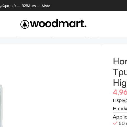
γελματικά – B2B
Auto – Moto
λακτικά εργαλείων
Horusdy Κασετίνα 13 Τεμάχια Τρυπάνια Ατσάλ
Hor
Τρ
Hig
4,9
Περιγ
Επιπλ
Appli
50 