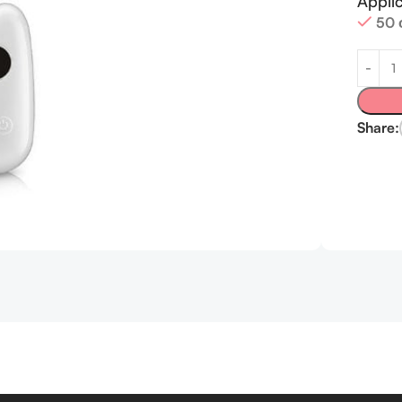
Appli
50 
Share: