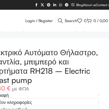
Blog
About us
Contact 
Login / Register
Search
0
0
/
0,00
ερό και εξαρτήματα RH218 – Electric breast pump
κτρικό Αυτόματο Θήλαστρο,
αντλία, μπιμπερό και
ρτήματα RH218 – Electric
ast pump
80
€
με ΦΠΑ
ραφή
έον πληροφορίες