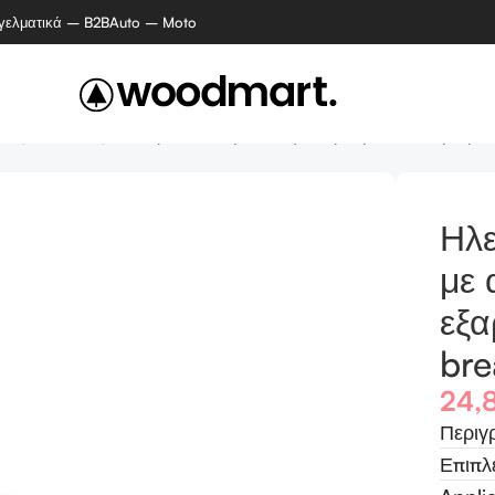
γελματικά – B2B
Auto – Moto
ιακές συσκευές
Ηλεκτρικό Αυτόματο Θήλαστρο, με αντλία, μπιμπ
Ηλε
με 
εξα
bre
24,
Περιγ
Επιπλ