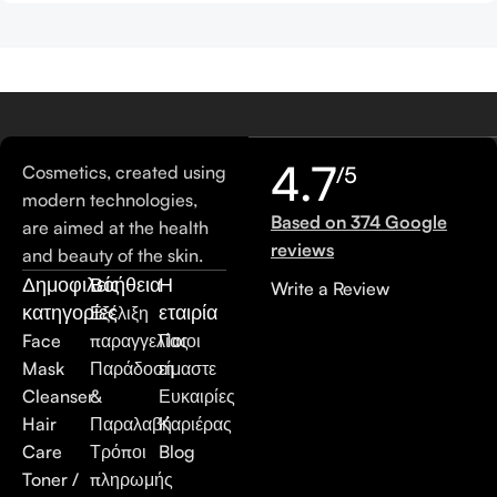
4.7
Cosmetics, created using
/5
modern technologies,
Based on 374 Google
are aimed at the health
reviews
and beauty of the skin.
Δημοφιλείς
Βοήθεια
Η
Write a Review
κατηγορίες
εταιρία
Εξέλιξη
Face
παραγγελίας
Ποιοι
Mask
Παράδοση
είμαστε
Cleanser
&
Ευκαιρίες
Hair
Παραλαβή
Καριέρας
Care
Τρόποι
Blog
Toner /
πληρωμής