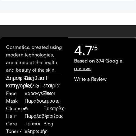
4.7
Cosmetics, created using
/5
modern technologies,
Based on 374 Google
are aimed at the health
reviews
and beauty of the skin.
Δημοφιλείς
Βοήθεια
Η
Write a Review
κατηγορίες
εταιρία
Εξέλιξη
Face
παραγγελίας
Ποιοι
Mask
Παράδοση
είμαστε
Cleanser
&
Ευκαιρίες
Hair
Παραλαβή
Καριέρας
Care
Τρόποι
Blog
Toner /
πληρωμής