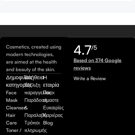
4.7
Cosmetics, created using
/5
modern technologies,
Based on 374 Google
are aimed at the health
reviews
and beauty of the skin.
Δημοφιλείς
Βοήθεια
Η
Write a Review
κατηγορίες
εταιρία
Εξέλιξη
Face
παραγγελίας
Ποιοι
Mask
Παράδοση
είμαστε
Cleanser
&
Ευκαιρίες
Hair
Παραλαβή
Καριέρας
Care
Τρόποι
Blog
Toner /
πληρωμής