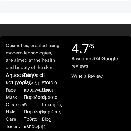
4.7
Cosmetics, created using
/5
modern technologies,
Based on 374 Google
are aimed at the health
reviews
and beauty of the skin.
Δημοφιλείς
Βοήθεια
Η
Write a Review
κατηγορίες
εταιρία
Εξέλιξη
Face
παραγγελίας
Ποιοι
Mask
Παράδοση
είμαστε
Cleanser
&
Ευκαιρίες
Hair
Παραλαβή
Καριέρας
Care
Τρόποι
Blog
Toner /
πληρωμής