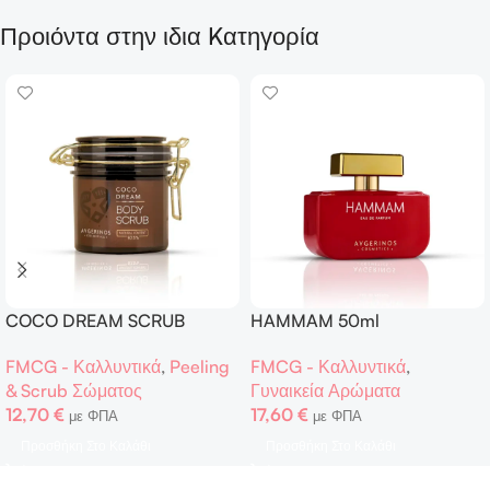
Προιόντα στην ιδια Kατηγορία
COCO DREAM SCRUB
HAMMAM 50ml
250ml
FMCG - Καλλυντικά
,
FMCG - Καλλυντικά
,
Peeling
Γυναικεία Αρώματα
& Scrub Σώματος
17,60
€
12,70
€
με ΦΠΑ
με ΦΠΑ
Προσθήκη Στο Καλάθι
Προσθήκη Στο Καλάθι