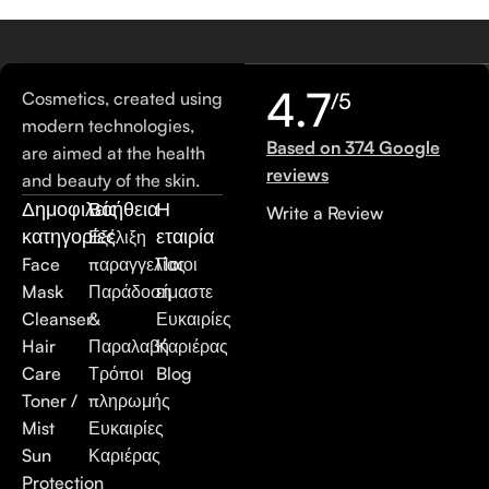
4.7
Cosmetics, created using
/5
modern technologies,
Based on 374 Google
are aimed at the health
reviews
and beauty of the skin.
Δημοφιλείς
Βοήθεια
Η
Write a Review
κατηγορίες
εταιρία
Εξέλιξη
Face
παραγγελίας
Ποιοι
Mask
Παράδοση
είμαστε
Cleanser
&
Ευκαιρίες
Hair
Παραλαβή
Καριέρας
Care
Τρόποι
Blog
Toner /
πληρωμής
Mist
Ευκαιρίες
Sun
Καριέρας
Protection