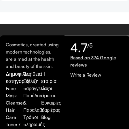
4.7
Cosmetics, created using
/5
modern technologies,
Based on 374 Google
are aimed at the health
reviews
and beauty of the skin.
Δημοφιλείς
Βοήθεια
Η
Write a Review
κατηγορίες
εταιρία
Εξέλιξη
Face
παραγγελίας
Ποιοι
Mask
Παράδοση
είμαστε
Cleanser
&
Ευκαιρίες
Hair
Παραλαβή
Καριέρας
Care
Τρόποι
Blog
Toner /
πληρωμής