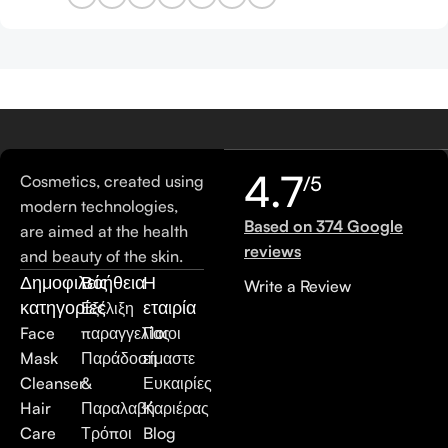
4.7
Cosmetics, created using
/5
modern technologies,
Based on 374 Google
are aimed at the health
reviews
and beauty of the skin.
Δημοφιλείς
Βοήθεια
Η
Write a Review
κατηγορίες
εταιρία
Εξέλιξη
Face
παραγγελίας
Ποιοι
Mask
Παράδοση
είμαστε
Cleanser
&
Ευκαιρίες
Hair
Παραλαβή
Καριέρας
Care
Τρόποι
Blog