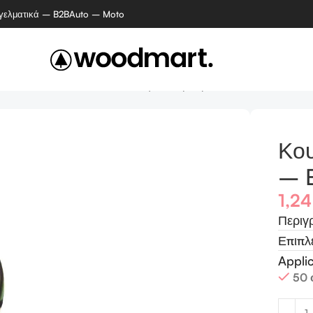
γελματικά – B2B
Auto – Moto
ι ανταλλακτικά
Κουδούνι ποδηλάτου μαύρου – Bike bell
Κο
– B
1,2
Περιγ
Επιπλ
Appli
50 