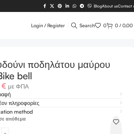
Blog
About us
Contact 
Login / Register
Search
0
0
/
0,00
υδούνι ποδηλάτου μαύρου
ike bell
4
€
με ΦΠΑ
ραφή
έον πληροφορίες
cation method
σε απόθεμα