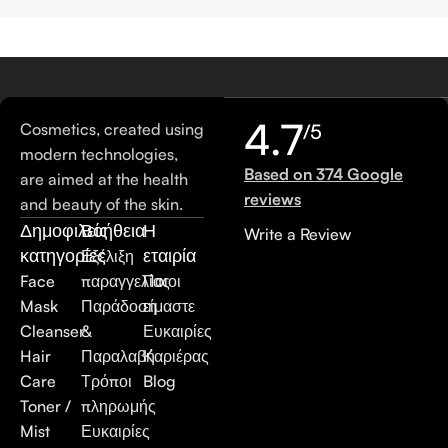
4.7
Cosmetics, created using
/5
modern technologies,
Based on 374 Google
are aimed at the health
reviews
and beauty of the skin.
Δημοφιλείς
Βοήθεια
Η
Write a Review
κατηγορίες
εταιρία
Εξέλιξη
Face
παραγγελίας
Ποιοι
Mask
Παράδοση
είμαστε
Cleanser
&
Ευκαιρίες
Hair
Παραλαβή
Καριέρας
Care
Τρόποι
Blog
Toner /
πληρωμής
Mist
Ευκαιρίες