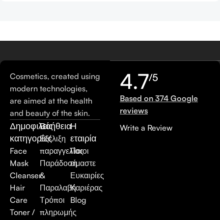
4.7
Cosmetics, created using
/5
modern technologies,
Based on 374 Google
are aimed at the health
reviews
and beauty of the skin.
Δημοφιλείς
Βοήθεια
Η
Write a Review
κατηγορίες
εταιρία
Εξέλιξη
Face
παραγγελίας
Ποιοι
Mask
Παράδοση
είμαστε
Cleanser
&
Ευκαιρίες
Hair
Παραλαβή
Καριέρας
Care
Τρόποι
Blog
Toner /
πληρωμής