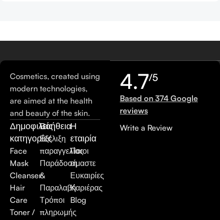
4.7
Cosmetics, created using
/5
modern technologies,
Based on 374 Google
are aimed at the health
reviews
and beauty of the skin.
Δημοφιλείς
Βοήθεια
Η
Write a Review
κατηγορίες
εταιρία
Εξέλιξη
Face
παραγγελίας
Ποιοι
Mask
Παράδοση
είμαστε
Cleanser
&
Ευκαιρίες
Hair
Παραλαβή
Καριέρας
Care
Τρόποι
Blog
Toner /
πληρωμής