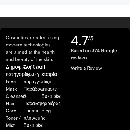
4.7
Cosmetics, created using
/5
modern technologies,
Based on 374 Google
are aimed at the health
reviews
and beauty of the skin.
Δημοφιλείς
Βοήθεια
Η
Write a Review
κατηγορίες
εταιρία
Εξέλιξη
Face
παραγγελίας
Ποιοι
Mask
Παράδοση
είμαστε
Cleanser
&
Ευκαιρίες
Hair
Παραλαβή
Καριέρας
Care
Τρόποι
Blog
Toner /
πληρωμής
Mist
Ευκαιρίες