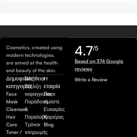
4.7
Cosmetics, created using
/5
modern technologies,
Based on 374 Google
are aimed at the health
reviews
and beauty of the skin.
Δημοφιλείς
Βοήθεια
Η
Write a Review
κατηγορίες
εταιρία
Εξέλιξη
Face
παραγγελίας
Ποιοι
Mask
Παράδοση
είμαστε
Cleanser
&
Ευκαιρίες
Hair
Παραλαβή
Καριέρας
Care
Τρόποι
Blog
Toner /
πληρωμής