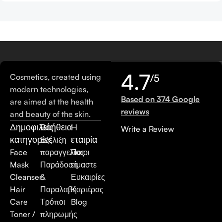
4.7
Cosmetics, created using
/5
modern technologies,
Based on 374 Google
are aimed at the health
reviews
and beauty of the skin.
Δημοφιλείς
Βοήθεια
Η
Write a Review
κατηγορίες
εταιρία
Εξέλιξη
Face
παραγγελίας
Ποιοι
Mask
Παράδοση
είμαστε
Cleanser
&
Ευκαιρίες
Hair
Παραλαβή
Καριέρας
Care
Τρόποι
Blog
Toner /
πληρωμής