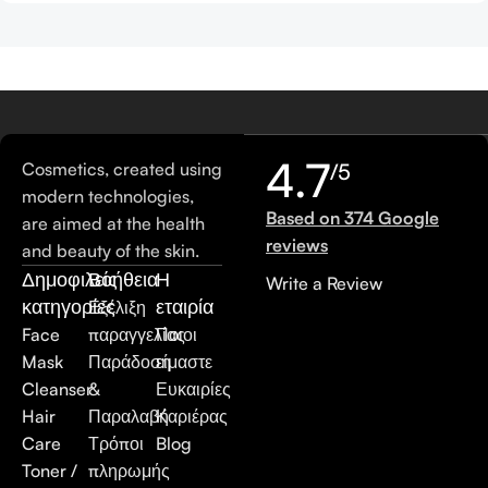
4.7
Cosmetics, created using
/5
modern technologies,
Based on 374 Google
are aimed at the health
reviews
and beauty of the skin.
Δημοφιλείς
Βοήθεια
Η
Write a Review
κατηγορίες
εταιρία
Εξέλιξη
Face
παραγγελίας
Ποιοι
Mask
Παράδοση
είμαστε
Cleanser
&
Ευκαιρίες
Hair
Παραλαβή
Καριέρας
Care
Τρόποι
Blog
Toner /
πληρωμής