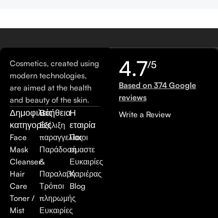
4.7
Cosmetics, created using
/5
modern technologies,
Based on 374 Google
are aimed at the health
reviews
and beauty of the skin.
Δημοφιλείς
Βοήθεια
Η
Write a Review
κατηγορίες
εταιρία
Εξέλιξη
Face
παραγγελίας
Ποιοι
Mask
Παράδοση
είμαστε
Cleanser
&
Ευκαιρίες
Hair
Παραλαβή
Καριέρας
Care
Τρόποι
Blog
Toner /
πληρωμής
Mist
Ευκαιρίες