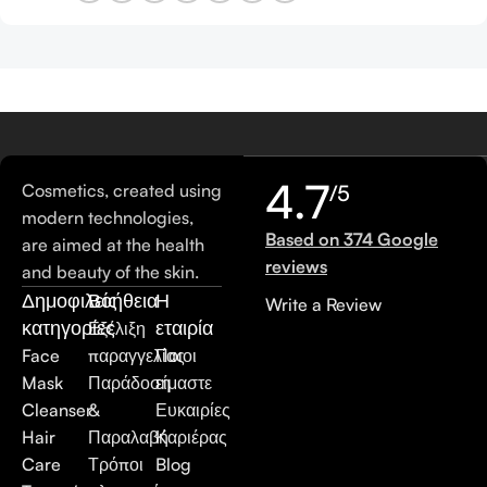
4.7
Cosmetics, created using
/5
modern technologies,
Based on 374 Google
are aimed at the health
reviews
and beauty of the skin.
Δημοφιλείς
Βοήθεια
Η
Write a Review
κατηγορίες
εταιρία
Εξέλιξη
Face
παραγγελίας
Ποιοι
Mask
Παράδοση
είμαστε
Cleanser
&
Ευκαιρίες
Hair
Παραλαβή
Καριέρας
Care
Τρόποι
Blog