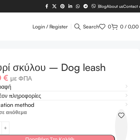
Blog
About us
Contact 
Login / Register
Search
0
0
/
0,00
ρί σκύλου – Dog leash
0
€
με ΦΠΑ
ραφή
έον πληροφορίες
cation method
σε απόθεμα
Προσθήκη Στο Καλάθι