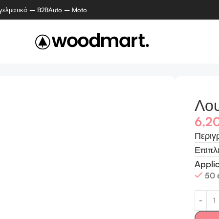
γελματικά – B2B
Auto – Moto
Λου
6,2
Περιγ
Επιπλ
Appli
50 