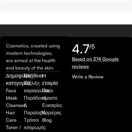
4.7
Cosmetics, created using
/5
modern technologies,
Based on 374 Google
are aimed at the health
reviews
and beauty of the skin.
Δημοφιλείς
Βοήθεια
Η
Write a Review
κατηγορίες
εταιρία
Εξέλιξη
Face
παραγγελίας
Ποιοι
Mask
Παράδοση
είμαστε
Cleanser
&
Ευκαιρίες
Hair
Παραλαβή
Καριέρας
Care
Τρόποι
Blog
Toner /
πληρωμής