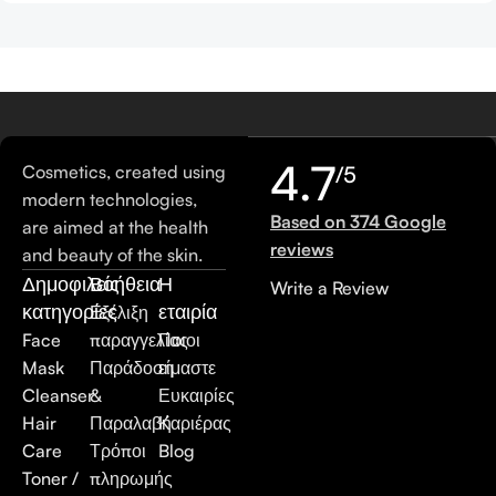
4.7
Cosmetics, created using
/5
modern technologies,
Based on 374 Google
are aimed at the health
reviews
and beauty of the skin.
Δημοφιλείς
Βοήθεια
Η
Write a Review
κατηγορίες
εταιρία
Εξέλιξη
Face
παραγγελίας
Ποιοι
Mask
Παράδοση
είμαστε
Cleanser
&
Ευκαιρίες
Hair
Παραλαβή
Καριέρας
Care
Τρόποι
Blog
Toner /
πληρωμής