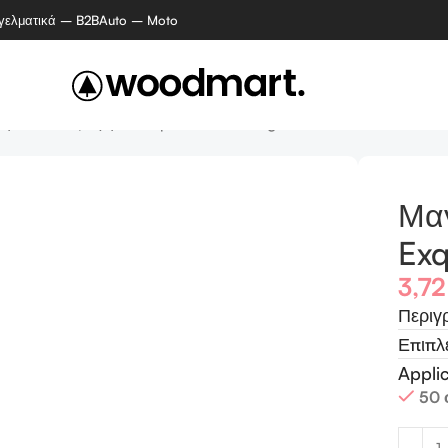
γελματικά – B2B
Auto – Moto
ητάκια 24 ζεύγη – Exquisite steel magnets
Μαγ
Exq
3,7
Περιγ
Επιπλ
Appli
50 