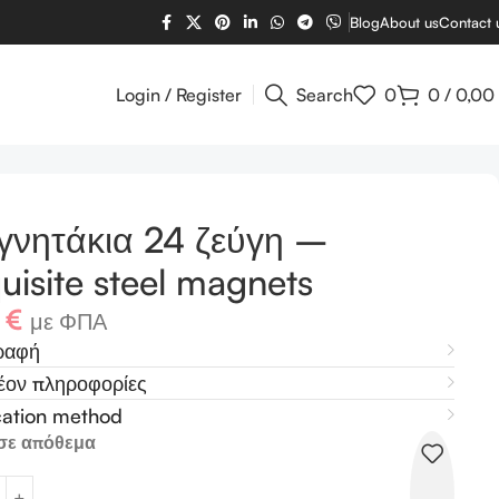
Blog
About us
Contact 
Login / Register
Search
0
0
/
0,00
νητάκια 24 ζεύγη –
uisite steel magnets
2
€
με ΦΠΑ
ραφή
έον πληροφορίες
cation method
σε απόθεμα