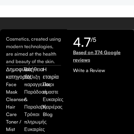
4.7
Cosmetics, created using
/5
modern technologies,
Based on 374 Google
are aimed at the health
reviews
and beauty of the skin.
Δημοφιλείς
Βοήθεια
Η
Write a Review
κατηγορίες
εταιρία
Εξέλιξη
Face
παραγγελίας
Ποιοι
Mask
Παράδοση
είμαστε
Cleanser
&
Ευκαιρίες
Hair
Παραλαβή
Καριέρας
Care
Τρόποι
Blog
Toner /
πληρωμής
Mist
Ευκαιρίες