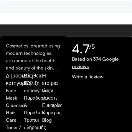
4.7
Cosmetics, created using
/5
modern technologies,
Based on 374 Google
are aimed at the health
reviews
and beauty of the skin.
Δημοφιλείς
Βοήθεια
Η
Write a Review
κατηγορίες
εταιρία
Εξέλιξη
Face
παραγγελίας
Ποιοι
Mask
Παράδοση
είμαστε
Cleanser
&
Ευκαιρίες
Hair
Παραλαβή
Καριέρας
Care
Τρόποι
Blog
Toner /
πληρωμής