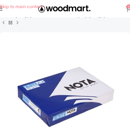
Skip to main content
0
λείο
Βιβλιοχαρτοπωλείο - Αναλώσιμα βιβλιοχαρτοπωλείου