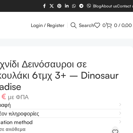
Blog
About us
Contact 
Login / Register
Search
0
0
/
0,00
ise
χνίδι Δεινόσαυροι σε
ουλάκι 6τμχ 3+ – Dinosaur
adise
2
€
με ΦΠΑ
ραφή
έον πληροφορίες
cation method
σε απόθεμα