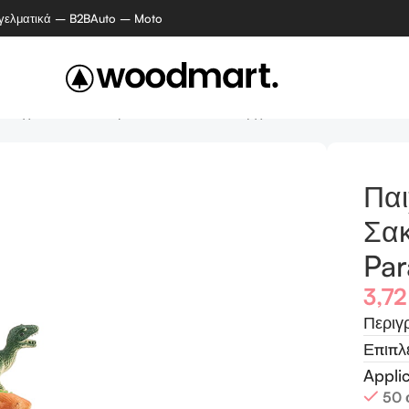
γελματικά – B2B
Auto – Moto
Παιχνίδι Δεινόσαυροι σε Σακουλάκι 6τμχ 3+ – Dinosaur Parad
Παι
Σακ
Par
3,7
Περιγ
Επιπλ
Appli
50 