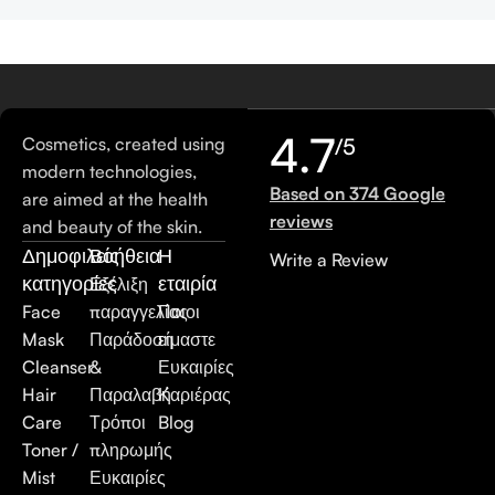
4.7
Cosmetics, created using
/5
modern technologies,
Based on 374 Google
are aimed at the health
reviews
and beauty of the skin.
Δημοφιλείς
Βοήθεια
Η
Write a Review
κατηγορίες
εταιρία
Εξέλιξη
Face
παραγγελίας
Ποιοι
Mask
Παράδοση
είμαστε
Cleanser
&
Ευκαιρίες
Hair
Παραλαβή
Καριέρας
Care
Τρόποι
Blog
Toner /
πληρωμής
Mist
Ευκαιρίες