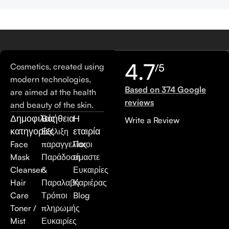
4.7
Cosmetics, created using
/5
modern technologies,
Based on 374 Google
are aimed at the health
reviews
and beauty of the skin.
Δημοφιλείς
Βοήθεια
Η
Write a Review
κατηγορίες
εταιρία
Εξέλιξη
Face
παραγγελίας
Ποιοι
Mask
Παράδοση
είμαστε
Cleanser
&
Ευκαιρίες
Hair
Παραλαβή
Καριέρας
Care
Τρόποι
Blog
Toner /
πληρωμής
Mist
Ευκαιρίες