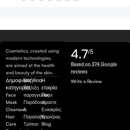
4.7
Cosmetics, created using
/5
modern technologies,
Based on 374 Google
are aimed at the health
reviews
and beauty of the skin.
Δημοφιλείς
Βοήθεια
Η
Write a Review
κατηγορίες
εταιρία
Εξέλιξη
Face
παραγγελίας
Ποιοι
Mask
Παράδοση
είμαστε
Cleanser
&
Ευκαιρίες
Hair
Παραλαβή
Καριέρας
Care
Τρόποι
Blog