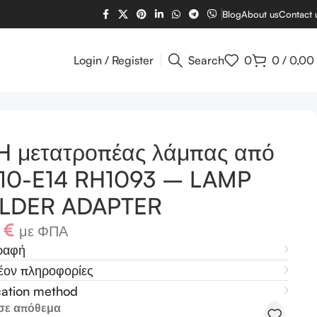
Blog
About us
Contact 
Login / Register
Search
0
0
/
0,00
πό GU10-E14 RH1093 – LAMP HOLDER ADAPTER
H μετατροπέας λάμπας από
10-E14 RH1093 – LAMP
LDER ADAPTER
4
€
με ΦΠΑ
ραφή
έον πληροφορίες
cation method
σε απόθεμα