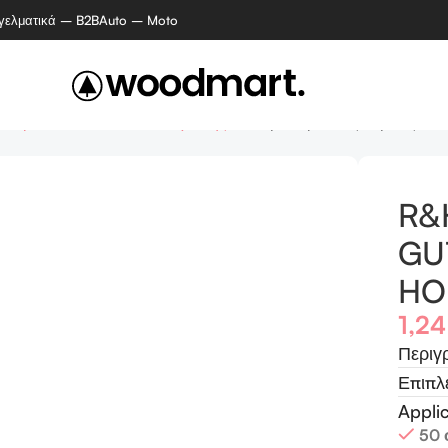
γελματικά – B2B
Auto – Moto
υάρ επίπλων και ειδών υγιεινής
R&H μετατροπέας λάμπας α
R&
GU
HO
1,2
Περιγ
Επιπλ
Appli
50 