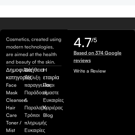
4.7
Cosmetics, created using
/5
modern technologies,
Based on 374 Google
are aimed at the health
reviews
and beauty of the skin.
Δημοφιλείς
Βοήθεια
Η
Write a Review
κατηγορίες
εταιρία
Εξέλιξη
Face
παραγγελίας
Ποιοι
Mask
Παράδοση
είμαστε
Cleanser
&
Ευκαιρίες
Hair
Παραλαβή
Καριέρας
Care
Τρόποι
Blog
Toner /
πληρωμής
Mist
Ευκαιρίες