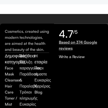
4.7
Cosmetics, created using
/5
modern technologies,
Based on 374 Google
are aimed at the health
reviews
and beauty of the skin.
Δημοφιλείς
Βοήθεια
Η
Write a Review
κατηγορίες
εταιρία
Εξέλιξη
Face
παραγγελίας
Ποιοι
Mask
Παράδοση
είμαστε
Cleanser
&
Ευκαιρίες
Hair
Παραλαβή
Καριέρας
Care
Τρόποι
Blog
Toner /
πληρωμής
Mist
Ευκαιρίες